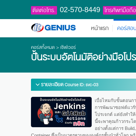
02-570-8449
ติดต่อโทร.
โทรศัพท์มือถือ
หน้าแรก
คอร์สอ
คอร์สทั้งหมด
>
เซิฟเวอร์
ปั้นระบบอัตโนมัติอย่างมือโป
รายละเอียด
Course ID: svc-03
เบื่อไหมกับขั้นตอนกา
การพัฒนาซอฟต์แวร์ที
โปรเจกต์ แต่ยังทำให
นี้จะพาคุณก้าวกระโ
อย่างตั้งแต่การ Buil
Container ซึ่งเป็นมาตรฐานขององค์กรชั้นนำทั่วโลก 