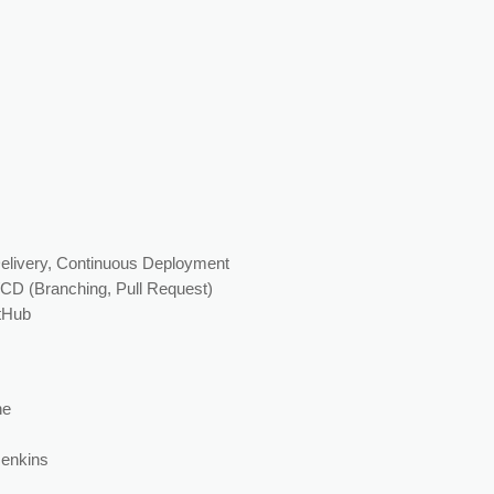
Delivery, Continuous Deployment
CD (Branching, Pull Request)
tHub
ne
Jenkins