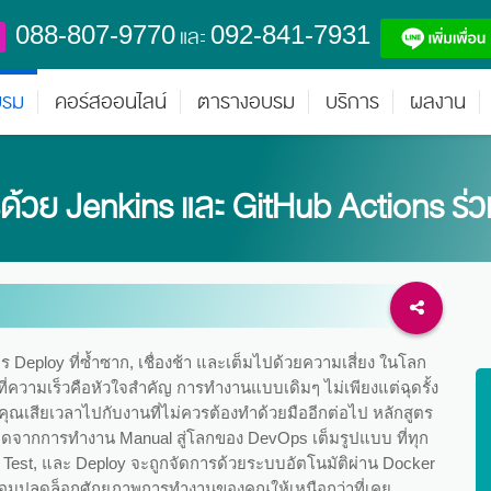
088-807-9770
092-841-7931
และ
บรม
คอร์สออนไลน์
ตารางอบรม
บริการ
ผลงาน
รด้วย Jenkins และ GitHub Actions ร่
ร Deploy ที่ซ้ำซาก, เชื่องช้า และเต็มไปด้วยความเสี่ยง ในโลก
่ความเร็วคือหัวใจสำคัญ การทำงานแบบเดิมๆ ไม่เพียงแต่ฉุดรั้ง
้คุณเสียเวลาไปกับงานที่ไม่ควรต้องทำด้วยมืออีกต่อไป หลักสูตร
ดดจากการทำงาน Manual สู่โลกของ DevOps เต็มรูปแบบ ที่ทุก
d, Test, และ Deploy จะถูกจัดการด้วยระบบอัตโนมัติผ่าน Docker
พร้อมปลดล็อกศักยภาพการทำงานของคุณให้เหนือกว่าที่เคย