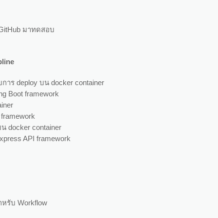
าก GitHub มาทดสอบ
pline
บการ deploy บน docker container
ring Boot framework
iner
PI framework
น docker container
 Express API framework
s
ำหรับ Workflow