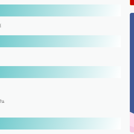
้
กัน