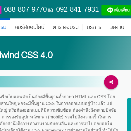
088-807-9770
092-841-7931
และ
บรม
คอร์สออนไลน์
ตารางอบรม
บริการ
ผลงาน
ilwind CSS 4.0
รือเว็บแอพจำเป็นต้องมีพื้นฐานทั้งภาษา HTML และ CSS โดย
บส่วนใหญ่พอจะมีพื้นฐาน CSS ในการออกแบบอยู่บ้างแล้ว แต่
หญ่ หรือต้องออกแบบที่มีความซับซ้อน ต้องคำนึงถึงหลายปัจจัย
 การรองรับอุปกรณ์พกพา (mobile) รวมไปถึงความเร็วในการ
งต้องคำนึงถึงการทำงานร่วมกับคนอื่น และการนำไปต่อยอดใน
งมักเลือกใช้งาน CSS Framework มาช่วยงานในส่วนนี้ ทำให้นัก