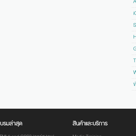
A
i
S
H
G
T
W
ข
บรมล่าสุด
สินค้าและบริการ