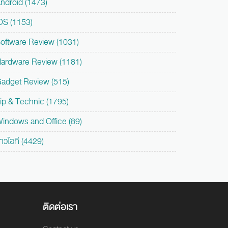
ndroid (1473)
OS (1153)
oftware Review (1031)
ardware Review (1181)
adget Review (515)
ip & Technic (1795)
indows and Office (89)
่าวไอที (4429)
ติดต่อเรา