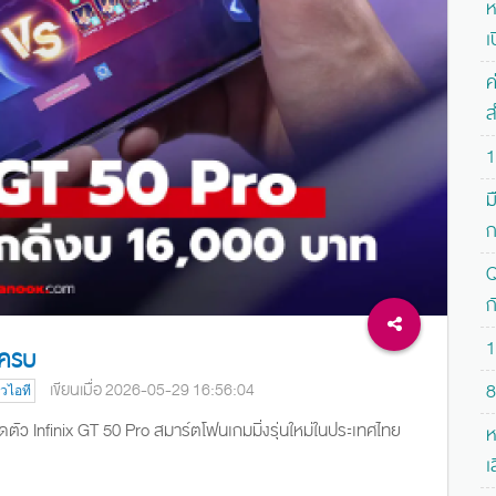
ห
เ
ค
ส
1
ม
ก
Q
ก
1
กครบ
เขียนเมื่อ 2026-05-29 16:56:04
8
าวไอที
ิดตัว Infinix GT 50 Pro สมาร์ตโฟนเกมมิ่งรุ่นใหม่ในประเทศไทย
ห
เ