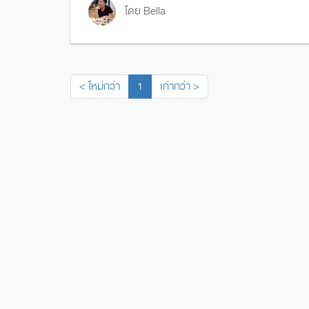
โดย Bella
< ใหม่กว่า
1
เก่ากว่า >