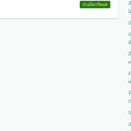
ส
อ่านเนื้อหาทั้งหมด
ไ
S
เ
ช
ล
ห
i
แ
ข
ก
S
ส