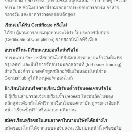
ราคาปกติ 7,900 บาท (โปรโมชันปัจจุบันเหลือ 7,110 บาท) ใช้เวลา
อบรม 18 ชั่วโมง ราคานี้รวมเอกสารประกอบการอบรม อาหาร
กลางวัน และอาหารว่างตลอดหลักสูตร
เรียนจบได้รับ Certificate หรือไม่
ได้รับ ผู้ผ่านการอบรมทุกท่านจะได้รับใบประกาศนียบัตร
(Certificate of Completion) จากสถาบันไอทีจีเนียส
อบรมที่ไหน มีเรียนแบบออนไลน์หรือไม่
อบรมแบบ Onsite ที่สถาบันไอทีจีเนียส สาขาลาดพร้าววังหิน 68
กรุงเทพฯ และมีบริการจัดอบรมนอกสถานที่ (In-house Training)
สำหรับองค์กร บางหลักสูตรมีเวอร์ชันเรียนออนไลน์ผ่าน
GeniusHub ดูได้ที่เมนูคอร์สออนไลน์
ถ้าเรียนไม่ทันหรือขาดเรียน มีเรียนซ้ำ/เรียนชดเชยหรือไม่
มี ผู้เรียนสามารถแจ้งขอเรียนซ้ำ (repeat) ในรอบถัดไปของ
หลักสูตรเดียวกันได้ฟรีตามเงื่อนไขของสถาบัน ดูรายละเอียดที่
หน้า "เรียนซ้ำฟรี" หรือสอบถามทีมงาน
สมัครเรียนหรือขอใบเสนอราคาในนามบริษัทได้อย่างไร
สมัครออนไลน์ได้จากแบบฟอร์มลงทะเบียนบนหน้านี้ หรือขอใบ