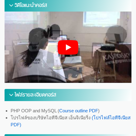
วิดีโอแนะนำคอร์ส
ไฟล์รายละเอียดคอร์ส
PHP OOP and MySQL (
Course outline PDF
)
โปรไฟล์ของบริษัทไอทีจีเนียส เอ็นจิเนียริ่ง
(โปรไฟล์ไอทีจีเนียส
PDF)