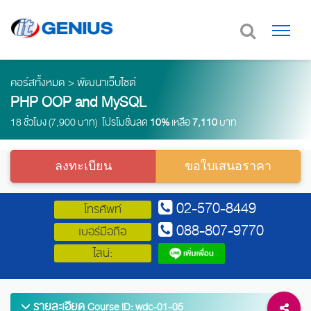
คอร์สทั้งหมด
>
พัฒนาเว็บไซต์
PHP OOP and MySQL
18 ชั่วโมง (7,900 บาท) โปรโมชั่นลด
10%
เหลือ
7,110
บาท
ลงทะเบียน
ขอใบเสนอราคา
02-570-8449
โทรศัพท์
088-807-9770
เบอร์มือถือ
ไลน์:
รายละเอียด
Course ID: wdc-01-05