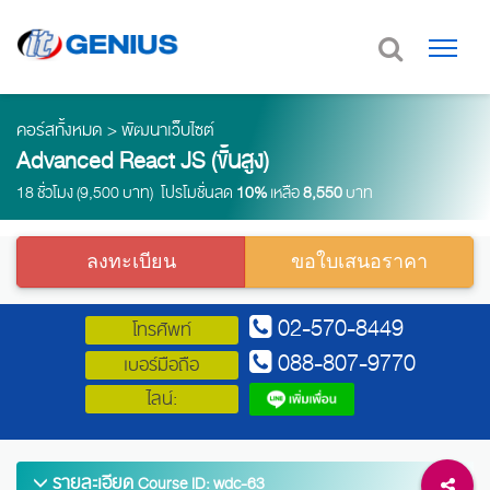
คอร์สทั้งหมด
>
พัฒนาเว็บไซต์
Advanced React JS (ขั้นสูง)
18 ชั่วโมง (9,500 บาท) โปรโมชั่นลด
10%
เหลือ
8,550
บาท
ลงทะเบียน
ขอใบเสนอราคา
02-570-8449
โทรศัพท์
088-807-9770
เบอร์มือถือ
ไลน์:
รายละเอียด
Course ID: wdc-63