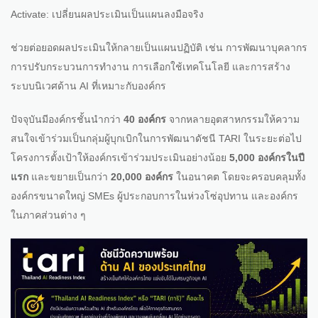
Activate: เปลี่ยนผลประเมินเป็นแผนลงมือจริง
ช่วยต่อยอดผลประเมินให้กลายเป็นแผนปฏิบัติ เช่น การพัฒนาบุคลากร
การปรับกระบวนการทำงาน การเลือกใช้เทคโนโลยี และการสร้าง
ระบบนิเวศด้าน AI ที่เหมาะกับองค์กร
ปัจจุบันมีองค์กรชั้นนำกว่า
40 องค์กร
จากหลายอุตสาหกรรมให้ความ
สนใจเข้าร่วมเป็นกลุ่มผู้บุกเบิกในการพัฒนาดัชนี TARI ในระยะต่อไป
โครงการตั้งเป้าให้องค์กรเข้าร่วมประเมินอย่างน้อย
5,000 องค์กรในปี
แรก
และขยายเป็นกว่า
20,000 องค์กร
ในอนาคต โดยจะครอบคลุมทั้ง
องค์กรขนาดใหญ่ SMEs ผู้ประกอบการในห่วงโซ่อุปทาน และองค์กร
ในภาคส่วนต่าง ๆ