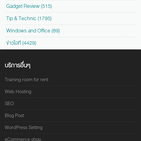
Gadget Review (515)
Tip & Technic (1795)
Windows and Office (89)
ข่าวไอที (4429)
บริการอื่นๆ
Training room for rent
Web Hosting
SEO
Blog Post
WordPress Setting
eCommerce shop