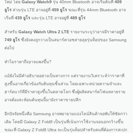
ใหม่ โดย
Galaxy Watch9
รุ่น 40mm Bluetooth อาจเริ่มต้นที่
409
ยูโร
ส่วนรุ่น LTE อาจอยู่ที่
459 ยูโร
ขณะที่รุ่น 44mm Bluetooth อาจ
เริ่มที่
439 ยูโร
และรุ่น LTE อาจอยู่ที่
489 ยูโร
สำหรับ
Galaxy Watch Ultra 2 LTE
รายงานระบุว่าอาจมีราคาอยู่ที่
749 ยูโร
ซึ่งยังคงถูกวางเป็นสมาร์ตวอชสายลุยรุ่นท็อปของ Samsung
ต่อไป
ทำไมราคาถึงอาจแพงขึ้น?
แม้ยังไม่มีคำอธิบายอย่างเป็นทางการ แต่รายงานวิเคราะห์ว่าราคาที่
สูงขึ้นอาจเกี่ยวข้องกับต้นทุนชิ้นส่วน โดยเฉพาะหน่วยความจำและ
ฮาร์ดแวร์ที่มีราคาสูงขึ้นในตลาดโลก ซึ่งผู้ผลิตสมาร์ตโฟนหลายราย
อาจต้องสะท้อนต้นทุนนี้มายังราคาขายปลีก
อีกปัจจัยหนึ่งคือ Samsung อาจพยายามแบ่งไลน์สินค้าจอพับให้ชัดกว่า
เดิม โดยมี Galaxy Z Fold8 เป็นรุ่นที่เน้นการใช้งานจอนอกกว้างขึ้น
ขณะที่ Galaxy Z Fold8 Ultra จะเป็นรุ่นท็อปสำหรับคนที่ต้องการสเปก