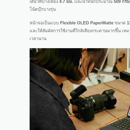
เดียวที่บางเพียง
4.7 มม.
และน้ำหนักประมาณ
509 กรัม
โน้ตบุ๊กบางรุ่น
หน้าจอเป็นแบบ
Flexible OLED PaperMatte
ขนาด
1
และให้สัมผัสการใช้งานที่ใกล้เคียงกระดาษมากขึ้น เ
เวลานาน