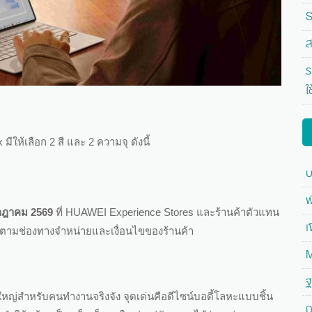
S
ส
ร
ใ
ห้เลือก 2 สี และ 2 ความจุ ดังนี้
บ
พ
รกฎาคม 2569
ที่ HUAWEI Experience Stores และร้านค้าตัวแทน
เ
ตามช่องทางจำหน่ายและเงื่อนไขของร้านค้า
M
ฐ
ญ่สำหรับคนทำงานจริงจัง จุดเด่นคือดีไซน์บอดี้โลหะแบบชิ้น
ก