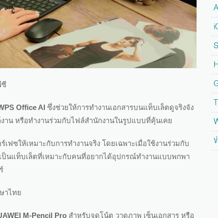
A
i
S
H
G
ซี
T
WPS Office AI
ซึ่งช่วยให้การทำงานเอกสารบนแท็บเล็ตดูจริงจัง
W
ล์งาน หรือทำงานร่วมกับไฟล์สำนักงานในรูปแบบที่คุ้นเคย
ข
ทอร์เฟซให้เหมาะกับการทำงานจริง โดยเฉพาะเมื่อใช้งานร่วมกับ
เป็นแท็บเล็ตที่เหมาะกับคนที่อยากได้อุปกรณ์ทำงานแบบพกพา
ร์
ภาษาไทย
AWEI M-Pencil Pro
สำหรับจดโน้ต วาดภาพ เซ็นเอกสาร หรือ