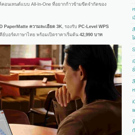
คอนเทนต์แบบ All-In-One ที่อยากก้าวข้ามขีดจำกัดของ
ห
เ
LED PaperMatte ความละเอียด 3K
, รองรับ
PC-Level WPS
ส
ีย์บอร์ดภาษาไทย พร้อมเปิดราคาเริ่มต้น
42,990 บาท
ไ
S
เ
ช
ล
ห
i
แ
ข
ก