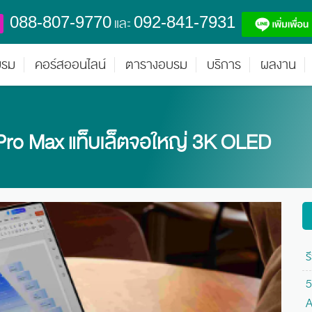
088-807-9770
092-841-7931
และ
บรม
คอร์สออนไลน์
ตารางอบรม
บริการ
ผลงาน
ro Max แท็บเล็ตจอใหญ่ 3K OLED
ร
5
A