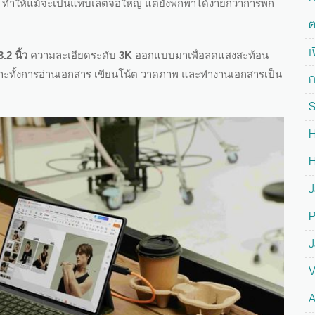
ทำให้แม้จะเป็นแท็บเล็ตจอใหญ่ แต่ยังพกพาได้ง่ายกว่าการพก
ต
เ
3.2 นิ้ว
ความละเอียดระดับ
3K
ออกแบบมาเพื่อลดแสงสะท้อน
หมาะทั้งการอ่านเอกสาร เขียนโน้ต วาดภาพ และทำงานเอกสารเป็น
ก
S
H
H
J
P
J
V
A