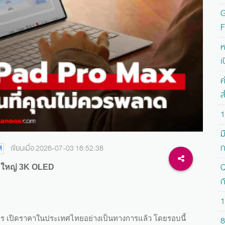
G
F
ห
เ
ค
ส
1
ม
ก
เขียนเมื่อ 2026-07-03 16:52:38
ี
Q
อใหญ่ 3K OLED
ก
1
ร เปิดราคาในประเทศไทยอย่างเป็นทางการแล้ว โดยรอบนี้
8