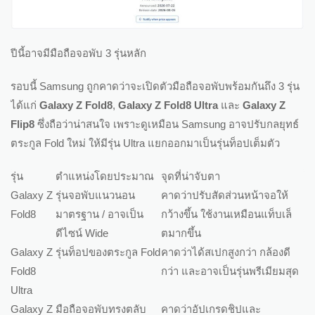
ปีนี้อาจมีมือถือจอพับ 3 รุ่นหลัก
รอบนี้ Samsung ถูกคาดว่าจะเปิดตัวมือถือจอพับพร้อมกันถึง 3 รุ่น
ได้แก่
Galaxy Z Fold8
,
Galaxy Z Fold8 Ultra
และ
Galaxy Z
Flip8
ซึ่งถือว่าน่าสนใจ เพราะดูเหมือน Samsung อาจปรับกลยุทธ์
ตระกูล Fold ใหม่ ให้มีรุ่น Ultra แยกออกมาเป็นรุ่นท็อปเต็มตัว
รุ่น
ตำแหน่งโดยประมาณ
จุดที่น่าจับตา
Galaxy Z
รุ่นจอพับแนวนอน
คาดว่าปรับสัดส่วนหน้าจอให้
Fold8
มาตรฐาน / อาจเป็น
กว้างขึ้น ใช้งานเหมือนแท็บเล็
ดีไซน์ Wide
ตมากขึ้น
Galaxy Z
รุ่นท็อปของตระกูล Fold
คาดว่าได้สเปกสูงกว่า กล้องดี
Fold8
กว่า และอาจเป็นรุ่นพรีเมียมสุด
Ultra
Galaxy Z
มือถือจอพับทรงตลับ
คาดว่าอัปเกรดชิปและ