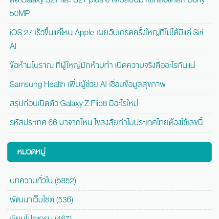
50MP
iOS 27 เร็วขึ้นแค่ไหน Apple เผยอัปเกรดครั้งใหญ่ที่ไม่ได้มีแค่ Siri
AI
ข้อห้ามโบราณ ที่ผู้ใหญ่มักห้ามทำ เปิดความจริงคืออะไรกันแน่
Samsung Health เพิ่มผู้ช่วย AI เชื่อมข้อมูลสุขภาพ
สรุปก่อนเปิดตัว Galaxy Z Flip8 มีอะไรใหม่
รหัสประเทศ 66 มาจากไหน ไขสงสัยทำไมประเทศไทยต้องใช้เลขนี้
หมวดหมู่
บทความทั่วไป (5852)
พัฒนาเว็บไซต์ (536)
เขียนโปรแกรม (467)