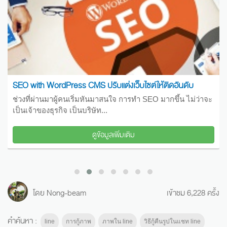
Basic Lotus Note Mail and calendar
Lotus Notes เป็นไคลเอนท์เซิร์ฟเวอร์ ซึ่งช่วยในการบริหาร
จัดการงานธุรกิจภายในองค์กรต่างๆ...
ดูข้อมูลเพิ่มเติม
โดย Nong-beam
เข้าชม 6,228 ครั้ง
คำค้นหา :
line
การกู้ภาพ
ภาพใน line
วิธีกู้คืนรูปในแชท line