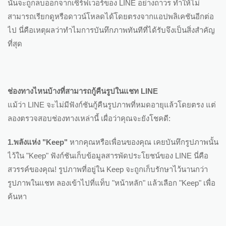
นั้นจะถูกลบออกจากเซิร์ฟเวอร์ของ LINE อย่างถาวร ทำให้ไม่
สามารถเรียกดูหรือดาวน์โหลดได้โดยตรงจากแอปพลิเคชันอีกต่อ
ไป นี่คือเหตุผลว่าทำไมการบันทึกภาพทันทีที่ได้รับจึงเป็นสิ่งสำคัญ
ที่สุด
ช่องทางไหนบ้างที่สามารถกู้คืนรูปในแชท LINE
แม้ว่า LINE จะไม่มีฟังก์ชันกู้คืนรูปภาพที่หมดอายุแล้วโดยตรง แต่
ลองตรวจสอบช่องทางเหล่านี้ เผื่อว่าคุณจะยังโชคดี:
1.พลังแห่ง "Keep"
หากคุณหรือเพื่อนของคุณ เคยบันทึกรูปภาพนั้น
ไว้ใน "Keep" ฟังก์ชันเก็บข้อมูลสารพัดประโยชน์ของ LINE นี่คือ
สวรรค์ของคุณ! รูปภาพที่อยู่ใน Keep จะถูกเก็บรักษาไว้นานกว่า
รูปภาพในแชท ลองเข้าไปที่แท็บ "หน้าหลัก" แล้วเลือก "Keep" เพื่อ
ค้นหา