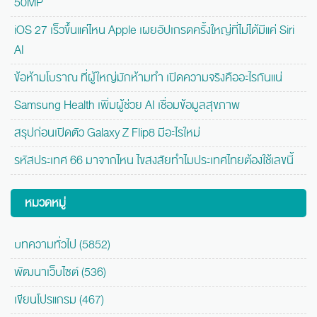
50MP
iOS 27 เร็วขึ้นแค่ไหน Apple เผยอัปเกรดครั้งใหญ่ที่ไม่ได้มีแค่ Siri
AI
ข้อห้ามโบราณ ที่ผู้ใหญ่มักห้ามทำ เปิดความจริงคืออะไรกันแน่
Samsung Health เพิ่มผู้ช่วย AI เชื่อมข้อมูลสุขภาพ
สรุปก่อนเปิดตัว Galaxy Z Flip8 มีอะไรใหม่
รหัสประเทศ 66 มาจากไหน ไขสงสัยทำไมประเทศไทยต้องใช้เลขนี้
หมวดหมู่
บทความทั่วไป (5852)
พัฒนาเว็บไซต์ (536)
เขียนโปรแกรม (467)