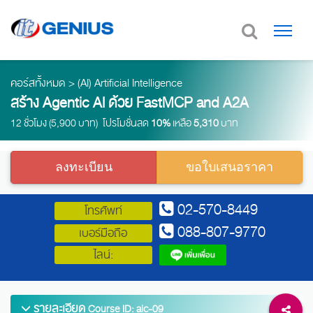
คอร์สทั้งหมด
>
(AI) Artificial Intelligence
สร้าง Agentic AI ด้วย FastMCP and A2A
12 ชั่วโมง (5,900 บาท) โปรโมชั่นลด
10%
เหลือ
5,310
บาท
ลงทะเบียน
ขอใบเสนอราคา
02-570-8449
โทรศัพท์
088-807-9770
เบอร์มือถือ
ไลน์:
รายละเอียด
Course ID: aic-09