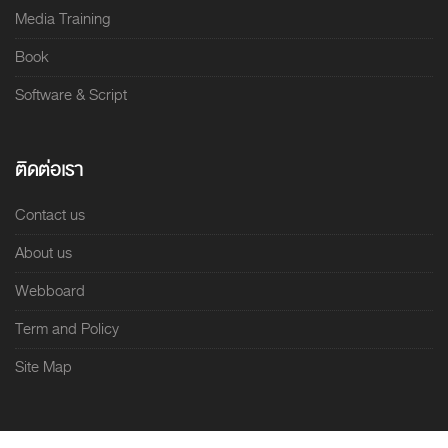
Media Training
Book
Software & Script
ติดต่อเรา
Contact us
About us
Webboard
Term and Policy
Site Map