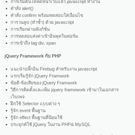
การเริ่มต้นโหลดหน้าเว็บแล้ว javascript ทำงาน
คำสั่ง alert()
คำสั่ง confirm พร้อมทดสอบใส่เงื่อนไข
การวนลูป (ทำซ้ำ) ด้วย javascript
การเรียกผ่านฟังก์ชัน
การทดสอบส่งค่าเข้าอินพุทในฟอร์ม
การเข้าถึง tag div, span
jQuery Framework กับ PHP
แนะนำปลั๊กอิน Firebug สำหรับงาน javascript
แรกเริ่มรู้จัก jQuery Framwork
ข้อดี-ข้อเสียของ jQuery Framwork
วิธีการติดตั้งและเพิ่ม jquery framework เข้ามาในเอกสาร
เว็บเพจ
ฝึกใช้ Selector แบบต่าง ๆ
รู้จัก event พื้นฐาน
รู้จัก effect พื้นฐานที่นิยมใช้
ประยุกต์ใช้ jQuery ในงาน PHP& MySQL