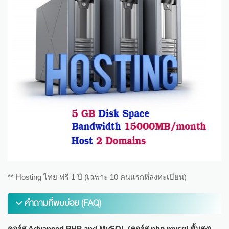
** Hosting ไทย ฟรี 1 ปี (เฉพาะ 10 คนแรกที่ลงทะเบียน)
คำถามที่พบบ่อย (FAQ)
คอร์ส Advanced PHP and MySQL (คอร์ส php mysql ขั้นสูง)