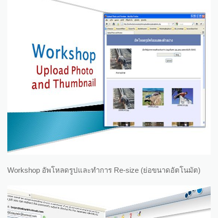
Workshop อัพโหลดรูปและทำการ Re-size (ย่อขนาดอัตโนมัต)