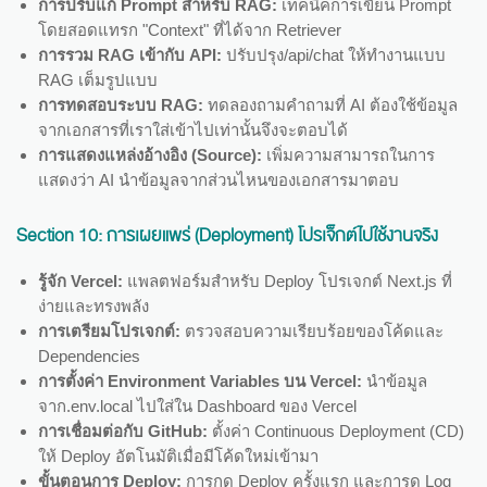
การปรับแก้ Prompt สำหรับ RAG:
เทคนิคการเขียน Prompt
โดยสอดแทรก "Context" ที่ได้จาก Retriever
การรวม RAG เข้ากับ API:
ปรับปรุง/api/chat ให้ทำงานแบบ
RAG เต็มรูปแบบ
การทดสอบระบบ RAG:
ทดลองถามคำถามที่ AI ต้องใช้ข้อมูล
จากเอกสารที่เราใส่เข้าไปเท่านั้นจึงจะตอบได้
การแสดงแหล่งอ้างอิง (Source):
เพิ่มความสามารถในการ
แสดงว่า AI นำข้อมูลจากส่วนไหนของเอกสารมาตอบ
Section 10:
การเผยแพร่ (Deployment) โปรเจ็กต์ไปใช้งานจริง
รู้จัก Vercel:
แพลตฟอร์มสำหรับ Deploy โปรเจกต์ Next.js ที่
ง่ายและทรงพลัง
การเตรียมโปรเจกต์:
ตรวจสอบความเรียบร้อยของโค้ดและ
Dependencies
การตั้งค่า Environment Variables บน Vercel:
นำข้อมูล
จาก.env.local ไปใส่ใน Dashboard ของ Vercel
การเชื่อมต่อกับ GitHub:
ตั้งค่า Continuous Deployment (CD)
ให้ Deploy อัตโนมัติเมื่อมีโค้ดใหม่เข้ามา
ขั้นตอนการ Deploy:
การกด Deploy ครั้งแรก และการดู Log