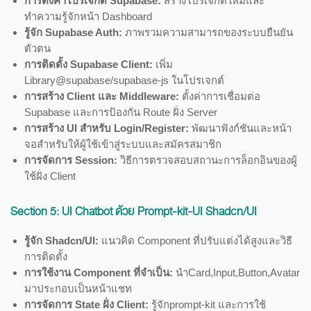
การตั้งค่าโปรเจกต์ Supabase:
สร้างโปรเจกต์ใหม่และ
ทำความรู้จักหน้า Dashboard
รู้จัก Supabase Auth:
ภาพรวมความสามารถของระบบยืนยัน
ตัวตน
การติดตั้ง Supabase Client:
เพิ่ม
Library@supabase/supabase-js ในโปรเจกต์
การสร้าง Client และ Middleware:
ตั้งค่าการเชื่อมต่อ
Supabase และการป้องกัน Route ฝั่ง Server
การสร้าง UI สำหรับ Login/Register:
พัฒนาฟังก์ชันและหน้า
จอสำหรับให้ผู้ใช้เข้าสู่ระบบและสมัครสมาชิก
การจัดการ Session:
วิธีการตรวจสอบสถานะการล็อกอินของผู้
ใช้ฝั่ง Client
Section 5:
UI Chatbot ด้วย Prompt-kit-UI Shadcn/UI
รู้จัก Shadcn/UI:
แนวคิด Component ที่ปรับแต่งได้สูงและวิธี
การติดตั้ง
การใช้งาน Component ที่จำเป็น:
นำCard,Input,Button,Avatar
มาประกอบเป็นหน้าแชท
การจัดการ State ฝั่ง Client:
รู้จักprompt-kit และการใช้