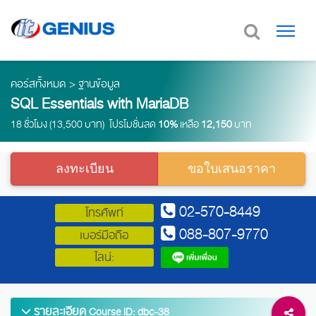
คอร์สทั้งหมด
>
ฐานข้อมูล
SQL Essentials with MariaDB
18 ชั่วโมง (13,500 บาท) โปรโมชั่นลด
10%
เหลือ
12,150
บาท
ลงทะเบียน
ขอใบเสนอราคา
02-570-8449
โทรศัพท์
088-807-9770
เบอร์มือถือ
ไลน์:
รายละเอียด
Course ID: dbc-38