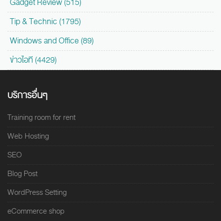
Gadget Review (515)
Tip & Technic (1795)
Windows and Office (89)
ข่าวไอที (4429)
บริการอื่นๆ
Training room for rent
Web Hosting
SEO
Blog Post
WordPress Setting
eCommerce shop