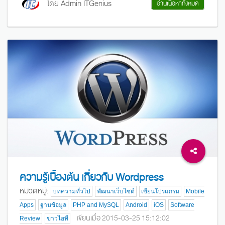
โดย Admin ITGenius
อ่านเนื้อหาทั้งหมด
ความรู้เบื้องต้น เกี่ยวกับ Wordpress
หมวดหมู่:
บทความทั่วไป
พัฒนาเว็บไซต์
เขียนโปรแกรม
Mobile
Apps
ฐานข้อมูล
PHP and MySQL
Android
iOS
Software
เขียนเมื่อ 2015-03-25 15:12:02
Review
ข่าวไอที