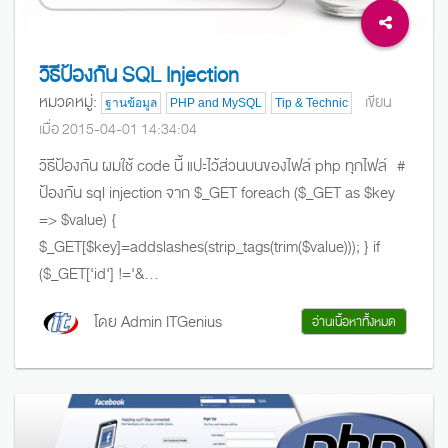
วิธีป้องกัน SQL Injection
หมวดหมู่:
เขียน
ฐานข้อมูล
PHP and MySQL
Tip & Technic
เมื่อ 2015-04-01 14:34:04
วิธีป้องกัน ผมใช้ code นี้ แปะไว้ส่วนบนของไฟล์ php ทุกไฟล์ #
ป้องกัน sql injection จาก $_GET foreach ($_GET as $key
=> $value) {
$_GET[$key]=addslashes(strip_tags(trim($value))); } if
($_GET['id'] !='&...
โดย Admin ITGenius
อ่านเนื้อหาทั้งหมด