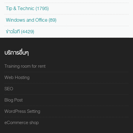
Tip & Technic (1795)
Windows and Office (89)
ข่าวไอที (4429)
บริการอื่นๆ
Training room for rent
Web Hosting
SEO
Blog Post
WordPress Setting
eCommerce shop