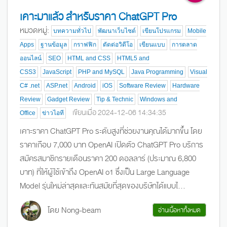
เคาะมาแล้ว สำหรับราคา ChatGPT Pro
หมวดหมู่:
บทความทั่วไป
พัฒนาเว็บไซต์
เขียนโปรแกรม
Mobile
Apps
ฐานข้อมูล
กราฟฟิก
ตัดต่อวิดีโอ
เขียนแบบ
การตลาด
ออนไลน์
SEO
HTML and CSS
HTML5 and
CSS3
JavaScript
PHP and MySQL
Java Programming
Visual
C# .net
ASP.net
Android
iOS
Software Review
Hardware
Review
Gadget Review
Tip & Technic
Windows and
เขียนเมื่อ 2024-12-06 14:34:35
Office
ข่าวไอที
เคาะราคา ChatGPT Pro ระดับสูงที่ช่วยงานคุณได้มากขึ้น โดย
ราคาเกือบ 7,000 บาท OpenAI เปิดตัว ChatGPT Pro บริการ
สมัครสมาชิกรายเดือนราคา 200 ดอลลาร์ (ประมาณ 6,800
บาท) ที่ให้ผู้ใช้เข้าถึง OpenAI o1 ซึ่งเป็น Large Language
Model รุ่นใหม่ล่าสุดและทันสมัยที่สุดของบริษัทได้แบบไ...
โดย Nong-beam
อ่านเนื้อหาทั้งหมด