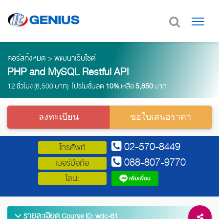
คอร์สทั้งหมด
>
พัฒนาเว็บไซต์
PHP and MySQL Restful API
12 ชั่วโมง (6,500 บาท) โปรโมชั่นลด
10%
เหลือ
5,850
บาท
ลงทะเบียน
ขอใบเสนอราคา
02-570-8449
โทรศัพท์
088-807-9770
เบอร์มือถือ
ไลน์:
รายละเอียด
Course ID: wdc-61